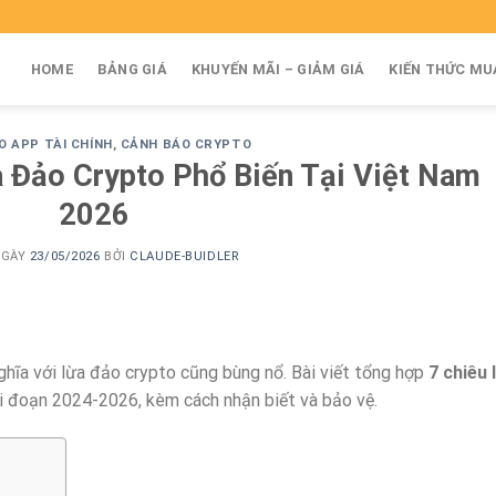
HOME
BẢNG GIÁ
KHUYẾN MÃI – GIẢM GIÁ
KIẾN THỨC MU
O APP TÀI CHÍNH
,
CẢNH BÁO CRYPTO
 Đảo Crypto Phổ Biến Tại Việt Nam
2026
NGÀY
23/05/2026
BỞI
CLAUDE-BUIDLER
hĩa với lừa đảo crypto cũng bùng nổ. Bài viết tổng hợp
7 chiêu 
i đoạn 2024-2026, kèm cách nhận biết và bảo vệ.