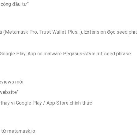
 công đầu tư”
ả (Metamask Pro, Trust Wallet Plus…). Extension đọc seed phr
i Google Play. App có malware Pegasus-style rút seed phrase.
reviews mới
 website”
thay vì Google Play / App Store chính thức
c từ metamask.io