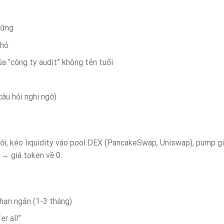
vững
nhỏ
a “công ty audit” không tên tuổi
âu hỏi nghi ngờ)
i, kéo liquidity vào pool DEX (PancakeSwap, Uniswap), pump g
 → giá token về 0.
 hạn ngắn (1-3 tháng)
r all”