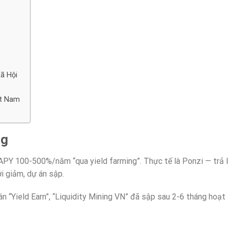
ã Hội
ệt Nam
ng
PY 100-500%/năm “qua yield farming”. Thực tế là Ponzi — trả l
i giảm, dự án sập.
n “Yield Earn”, “Liquidity Mining VN” đã sập sau 2-6 tháng hoạt