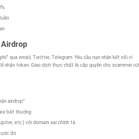
50%
tuần
ken
 Airdrop
hí” qua email, Twitter, Telegram. Yêu cầu nạn nhân kết nối ví
để nhận token. Giao dịch thực chất là cấp quyền cho scammer rú
ận airdrop”
 fee bất thường
piter, etc.) với domain sai chính tả
trước đó