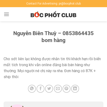
Skip
Contact For Advertising: pr@bocphot.club
to
content
Nguyễn Biên Thuỳ – 0853864435
bom hàng
Cho sdt liên lạc không được nhắn tin thì khách hẹn rồi biến
mất tích trong khi vẫn online đăng bài bán hàng như
thường. Mọi người né chị này ra nha. Đơn hàng có 87K +
ship thôi