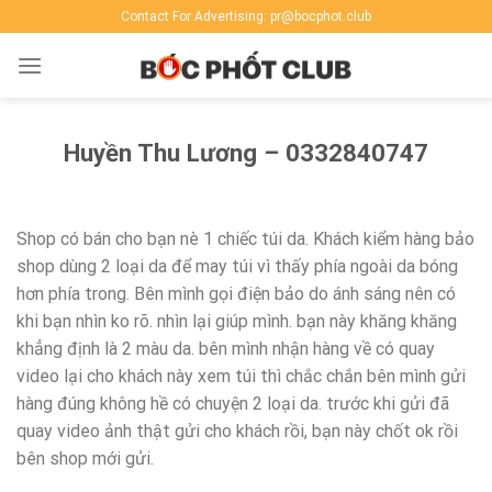
Skip
Contact For Advertising: pr@bocphot.club
to
content
Huyền Thu Lương – 0332840747‬‬
Shop có bán cho bạn nè 1 chiếc túi da. Khách kiểm hàng bảo
shop dùng 2 loại da để may túi vì thấy phía ngoài da bóng
hơn phía trong. Bên mình gọi điện bảo do ánh sáng nên có
khi bạn nhìn ko rõ. nhìn lại giúp mình. bạn này khăng khăng
khẳng định là 2 màu da. bên mình nhận hàng về có quay
video lại cho khách này xem túi thì chắc chắn bên mình gửi
hàng đúng không hề có chuyện 2 loại da. trước khi gửi đã
quay video ảnh thật gửi cho khách rồi, bạn này chốt ok rồi
bên shop mới gửi.