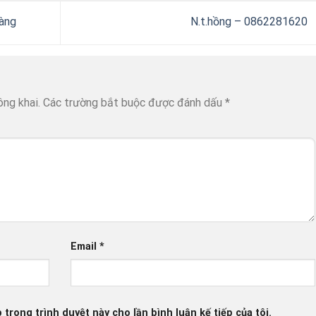
àng
N.t.hồng – 0862281620
ông khai.
Các trường bắt buộc được đánh dấu
*
Email
*
 trong trình duyệt này cho lần bình luận kế tiếp của tôi.