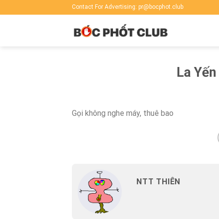
Skip
Contact For Advertising: pr@bocphot.club
to
content
La Yến
Gọi không nghe máy, thuê bao
NTT THIÊN