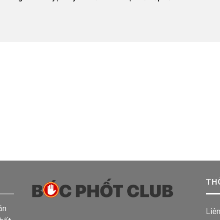
TH
ản
Liê