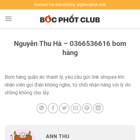
Skip
Contact For Advertising: pr@bocphot.club
to
content
Nguyễn Thu Hà – 0366536616 bom
hàng
Bom hàng quần áo thanh lý, yêu cầu gửi link shopee khi
nhân viên gọi điện không nghe, từ chối nhận hàng với lý do
chồng không cho lấy
ANN THU