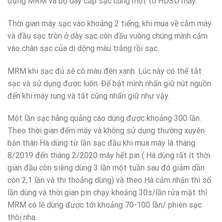
đựng MRM và bộ dây cắp sạc cùng một tờ HDSD máy.
Thời gian máy sạc vào khoảng 2 tiếng, khi mua về cắm máy
và đầu sạc tròn ở dây sạc còn đầu vuông chúng mình cắm
vào chân sạc của di dộng màu trắng rồi sạc.
MRM khi sạc đủ sẽ có màu đèn xanh. Lúc này có thể tắt
sạc và sử dụng được luôn. Để bật mình nhấn giữ nút nguồn
đến khi máy rung và tắt cũng nhấn giữ như vậy.
Một lần sạc hãng quảng cáo dùng được khoảng 300 lần.
Theo thời gian đếm máy và không sử dụng thường xuyên
bản thân Hà dùng từ lần sạc đầu khi mua máy là tháng
8/2019 đến tháng 2/2020 máy hết pin ( Hà dùng rất ít thời
gian đầu còn siêng dùng 3 lần một tuần sau đó giảm dần
còn 2,1 lần và thi thoảng dùng) và theo Hà cảm nhận thì số
lần dùng và thời gian pin chạy khoảng 30s/lần rửa mặt thì
MRM có lẽ dùng được tới khoảng 70-100 lần/ phiên sạc
thôi nha.