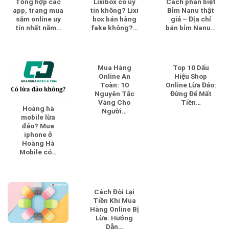
Tổng hợp các
Lixibox có uy
Cách phân biệt
app, trang mua
tín không? Lixi
Bỉm Nanu thật
sắm online uy
box bán hàng
giả – Địa chỉ
tín nhất năm…
fake không?…
bán bỉm Nanu…
Mua Hàng
Top 10 Dấu
Online An
Hiệu Shop
Toàn: 10
Online Lừa Đảo:
Nguyên Tắc
Đừng Để Mất
Vàng Cho
Tiền…
Hoàng hà
Người…
mobile lừa
đảo? Mua
iphone ở
Hoàng Hà
Mobile có…
Cách Đòi Lại
Tiền Khi Mua
Hàng Online Bị
Lừa: Hướng
Dẫn…