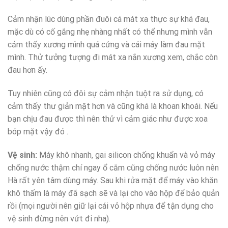
Cảm nhận lúc dùng phần đuôi cá mát xa thực sự khá đau,
mặc dù có cố gắng nhẹ nhàng nhất có thể nhưng mình vẫn
cảm thấy xương mình quá cứng và cái máy làm đau mặt
mình. Thử tưởng tượng đi mát xa nắn xương xem, chắc còn
đau hơn ấy.
Tuy nhiên cũng có đôi sự cảm nhận tuột ra sử dụng, có
cảm thấy thư giản mặt hơn và cũng khá là khoan khoái. Nếu
bạn chịu đau được thì nên thử vì cảm giác như được xoa
bóp mặt vậy đó .
Vệ sinh:
Máy khô nhanh, gai silicon chống khuẩn và vỏ máy
chống nước thậm chí ngay ổ cắm cũng chống nước luôn nên
Hà rất yên tâm dùng máy. Sau khi rửa mặt để máy vào khăn
khô thấm là máy đã sạch sẽ và lại cho vào hộp để bảo quản
rồi (mọi người nên giữ lại cái vỏ hộp nhựa để tận dụng cho
vệ sinh đừng nên vứt đi nha).