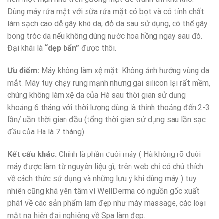
Dùng máy rửa mặt với sữa rửa mặt có bọt và có tính chất
làm sạch cao dễ gây khô da, đỏ da sau sử dụng, có thể gây
bong tróc da nếu không dùng nước hoa hồng ngay sau đó.
Đại khái là
“dẹp bẩn”
được thôi.
Ưu điểm:
Máy không làm xệ mặt. Không ảnh hưởng vùng da
mắt. Máy tuy chạy rung mạnh nhưng gai silicon lại rất mềm,
chúng không làm xệ da của Hà sau thời gian sử dụng
khoảng 6 tháng với thời lượng dùng là thỉnh thoảng đến 2-3
lần/ uần thời gian đầu (tổng thời gian sử dụng sau lần sạc
đầu của Hà là 7 tháng)
Kết cấu khác:
Chính là phần đuôi máy ( Hà không rõ đuôi
máy được làm từ nguyên liệu gì, trên web chỉ có chú thích
về cách thức sử dụng và những lưu ý khi dùng máy ) tuy
nhiên cũng khá yên tâm vì WellDerma có nguồn gốc xuất
phát về các sản phẩm làm đẹp như máy massage, các loại
mặt nạ hiện đại nghiêng về Spa làm đẹp.