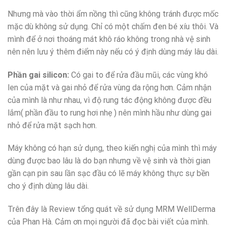
Nhưng mà vào thời ẩm nồng thì cũng không tránh được mốc
mặc dù không sử dụng. Chỉ có một chấm đen bé xíu thôi. Và
mình để ở nơi thoáng mát khô ráo không trong nhà vệ sinh
nên nên lưu ý thêm điểm này nếu có ý định dùng máy lâu dài.
Phần gai silicon:
Có gai to để rửa đầu mũi, các vùng khó
len của mặt và gai nhỏ để rửa vùng da rộng hơn. Cảm nhận
của mình là như nhau, vì độ rung tác động không được đều
lắm( phần đầu to rung hơi nhẹ ) nên mình hầu như dùng gai
nhỏ để rửa mặt sạch hơn.
Máy không có hạn sử dụng, theo kiến nghị của mình thì máy
dùng được bao lâu là do bạn nhưng về vệ sinh và thời gian
gần cạn pin sau lần sạc đầu có lẽ máy không thực sự bền
cho ý định dùng lâu dài.
Trên đây là Review tổng quát về sử dụng MRM WellDerma
của Phan Hà. Cảm ơn mọi người đã đọc bài viết của mình.