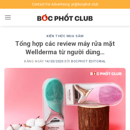
Skip
Contact For Advertising: pr@bocphot.club
to
content
KIẾN THỨC MUA SẮM
Tổng hợp các review máy rửa mặt
Wellderma từ người dùng…
ĐĂNG NGÀY
14/03/2020
BỞI
BOCPHOT EDITORIAL