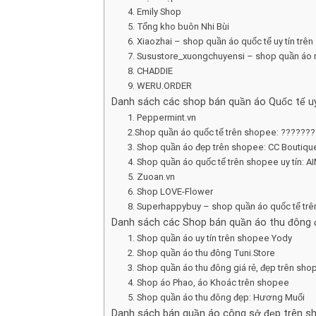
4. Emily Shop
5. Tổng kho buôn Nhi Bùi
6. Xiaozhai – shop quần áo quốc tế uy tín trê
7. Susustore_xuongchuyensi – shop quần áo 
8. CHADDIE
9. WERU.ORDER
Danh sách các shop bán quần áo Quốc tế uy
1. Peppermint.vn
2.Shop quần áo quốc tế trên shopee: ????
3. Shop quần áo đẹp trên shopee: CC Boutiqu
4. Shop quần áo quốc tế trên shopee uy tín:
5. Zuoan.vn
6. Shop LOVE-Flower
8. Superhappybuy – shop quần áo quốc tế trên
Danh sách các Shop bán quần áo thu đông đ
1. Shop quần áo uy tín trên shopee Yody
2. Shop quần áo thu đông Tuni.Store
3. Shop quần áo thu đông giá rẻ, đẹp trên sh
4. Shop áo Phao, áo Khoác trên shopee
5. Shop quần áo thu đông đẹp: Hương Muối
Danh sách bán quần áo công sở đẹp trên s