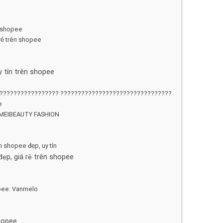
n shopee
rẻ trên shopee
 tín trên shopee
???????????????????? ????????????????????????????????
e
 AIMEIBEAUTY FASHION
 shopee đẹp, uy tín
ẹp, giá rẻ trên shopee
opee: Vanmelo
hopee