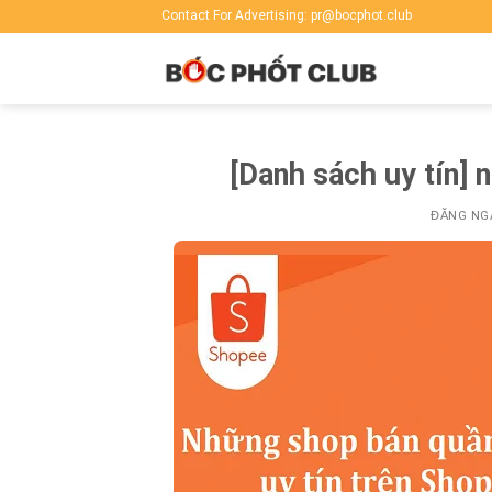
Skip
Contact For Advertising: pr@bocphot.club
to
content
[Danh sách uy tín]
ĐĂNG NG