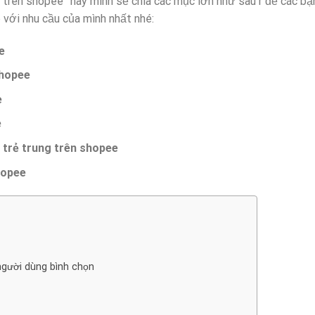
 trên shopee” này mình sẽ chia các mục lớn như sau r để các bạ
với nhu cầu của mình nhất nhé:
e
shopee
e
e
 trẻ trung trên shopee
hopee
gười dùng bình chọn