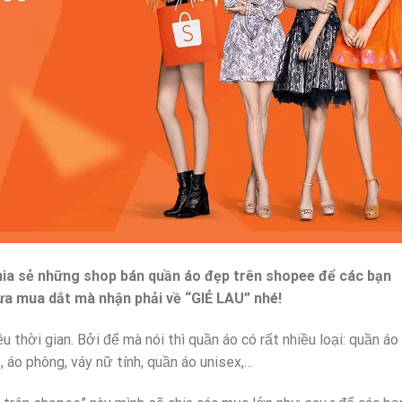
hia sẻ những shop bán quần áo đẹp trên shopee để các bạn
lừa mua dắt mà nhận phải về “GIẺ LAU” nhé!
u thời gian. Bởi để mà nói thì quần áo có rất nhiều loại: quần áo
 áo phông, váy nữ tính, quần áo unisex,…