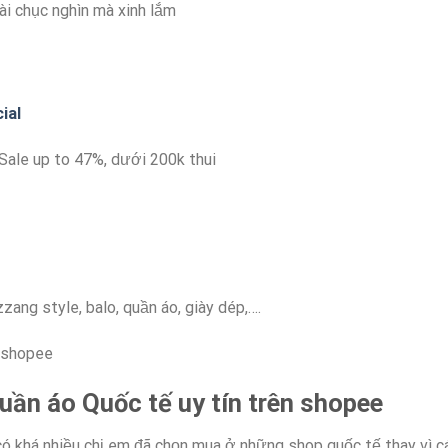
ài chục nghìn mà xinh lắm
ial
̀o. Sale up to 47%, dưới 200k thui
zang style, balo, quần áo, giày dép,….
ần áo Quốc tế uy tín trên shopee
 có khá nhiều chị em đã chọn mua ở những shop quốc tế thay vì c