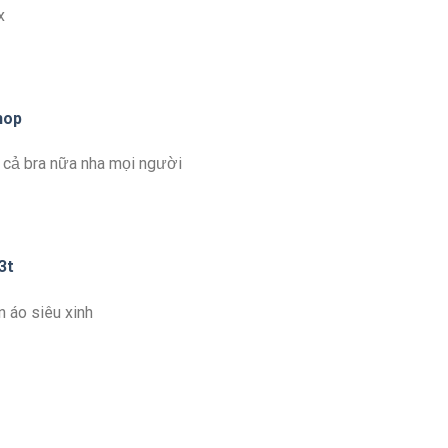
x
hop
 cả bra nữa nha mọi người
3t
 áo siêu xinh