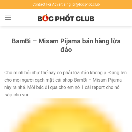
Skip
Contact For Advertising: pr@bocphot.club
to
content
BamBi – Misam Pijama bán hàng lừa
đảo
Cho mình hỏi như thế này có phải lừa đảo không ạ. Đăng lên
cho mọi người cạch mặt cái shop BamBi – Misam Pijama
này ra nhé. Mỗi bác đi qua cho em nó 1 cái report cho nó
sập cho vui