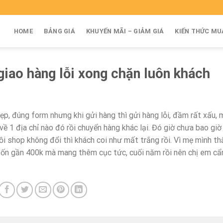
HOME
BẢNG GIÁ
KHUYẾN MÃI – GIẢM GIÁ
KIẾN THỨC MU
giao hàng lỗi xong chặn luôn khách
ẹp, đúng form nhưng khi gửi hàng thì gửi hàng lỗi, đầm rất xấu, 
về 1 địa chỉ nào đó rồi chuyển hàng khác lại. Đó giờ chưa bao giờ
ồi shop không đổi thì khách coi như mất trắng rồi. Vì mẹ mình th
 tốn gần 400k mà mang thêm cục tức, cuối năm rồi nên chị em cẩ