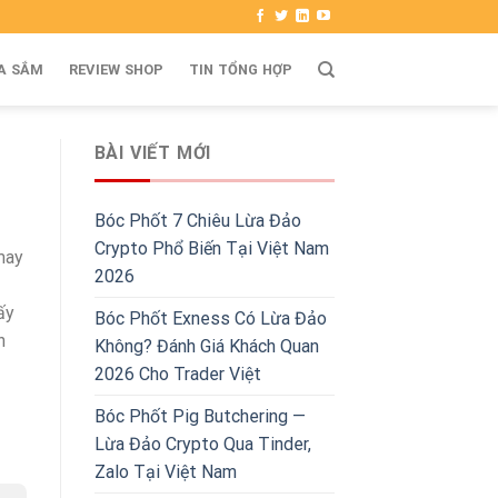
A SẮM
REVIEW SHOP
TIN TỔNG HỢP
BÀI VIẾT MỚI
Bóc Phốt 7 Chiêu Lừa Đảo
Crypto Phổ Biến Tại Việt Nam
may
2026
ấy
Bóc Phốt Exness Có Lừa Đảo
n
Không? Đánh Giá Khách Quan
2026 Cho Trader Việt
Bóc Phốt Pig Butchering —
Lừa Đảo Crypto Qua Tinder,
Zalo Tại Việt Nam