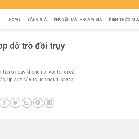
HOME
BẢNG GIÁ
KHUYẾN MÃI – GIẢM GIÁ
KIẾN THỨC MU
p dở trò đồi trụy
ận 5 ngày không nói với tôi gì cả.
o, up sđt của tôi lên nói đi khách.