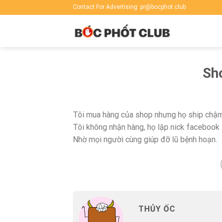
Skip
Contact For Advertising: pr@bocphot.club
to
content
Sho
Tôi mua hàng của shop nhưng họ ship chậm t
Tôi không nhận hàng, họ lập nick facebook ả
Nhờ mọi người cùng giúp đỡ lũ bệnh hoạn.
THỦY ỐC