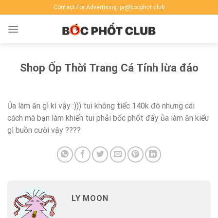
Skip
Contact For Advertising: pr@bocphot.club
to
content
Shop Ốp Thời Trang Cá Tính lừa đảo
Ủa làm ăn gì kì vậy :))) tui không tiếc 140k đó nhưng cái
cách mà bạn làm khiến tui phải bốc phốt đấy ủa làm ăn kiểu
gì buồn cười vậy ????
LY MOON