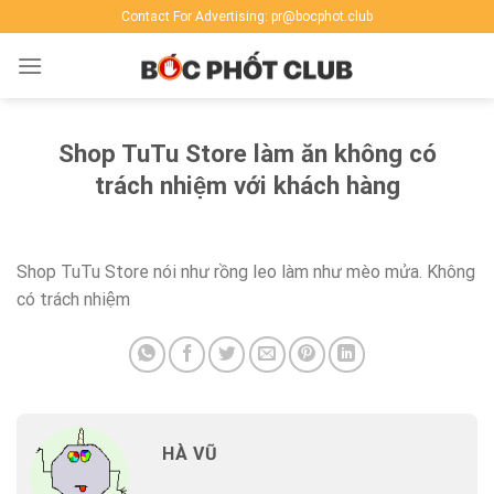
Skip
Contact For Advertising: pr@bocphot.club
to
content
Shop TuTu Store làm ăn không có
trách nhiệm với khách hàng
Shop TuTu Store nói như rồng leo làm như mèo mửa. Không
có trách nhiệm
HÀ VŨ