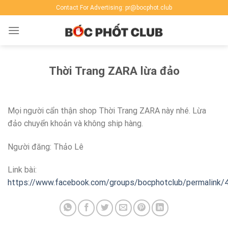
Skip
Contact For Advertising: pr@bocphot.club
to
content
Thời Trang ZARA lừa đảo
Mọi người cẩn thận shop Thời Trang ZARA này nhé. Lừa
đảo chuyển khoản và không ship hàng.
Người đăng: Thảo Lê
Link bài:
https://www.facebook.com/groups/bocphotclub/permalink