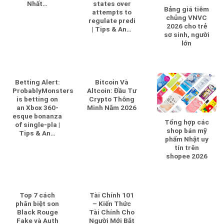
Nhất…
states over
Bảng giá tiêm
attempts to
chủng VNVC
regulate predi
2026 cho trẻ
| Tips & An…
sơ sinh, người
lớn
Betting Alert:
Bitcoin Và
ProbablyMonsters
Altcoin: Đầu Tư
is betting on
Crypto Thông
an Xbox 360-
Minh Năm 2026
esque bonanza
Tổng hợp các
of single-pla |
shop bán mỹ
Tips & An…
phẩm Nhật uy
tín trên
shopee 2026
Top 7 cách
Tài Chính 101
phân biệt son
– Kiến Thức
Black Rouge
Tài Chính Cho
Fake và Auth
Người Mới Bắt