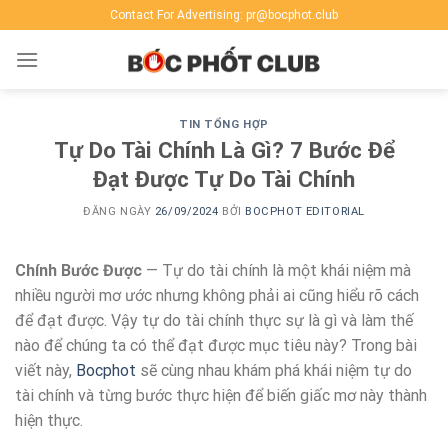
Skip
Contact For Advertising: pr@bocphot.club
to
content
TIN TỔNG HỢP
Tự Do Tài Chính Là Gì? 7 Bước Để
Đạt Được Tự Do Tài Chính
ĐĂNG NGÀY
26/09/2024
BỞI
BOCPHOT EDITORIAL
Chính Bước Được
— Tự do tài chính là một khái niệm mà
nhiều người mơ ước nhưng không phải ai cũng hiểu rõ cách
để đạt được. Vậy tự do tài chính thực sự là gì và làm thế
nào để chúng ta có thể đạt được mục tiêu này? Trong bài
viết này,
Bocphot
sẽ cùng nhau khám phá khái niệm tự do
tài chính và từng bước thực hiện để biến giấc mơ này thành
hiện thực.