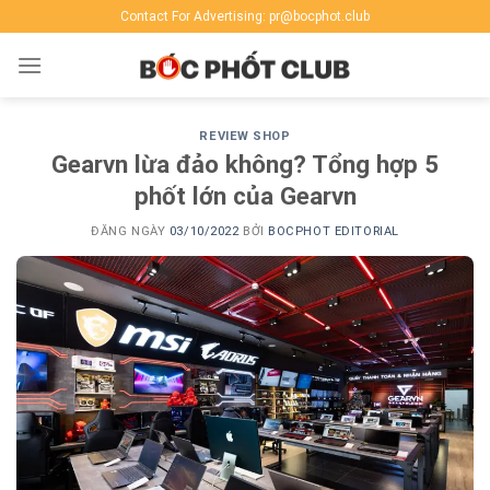
Skip
Contact For Advertising: pr@bocphot.club
to
content
REVIEW SHOP
Gearvn lừa đảo không? Tổng hợp 5
phốt lớn của Gearvn
ĐĂNG NGÀY
03/10/2022
BỞI
BOCPHOT EDITORIAL