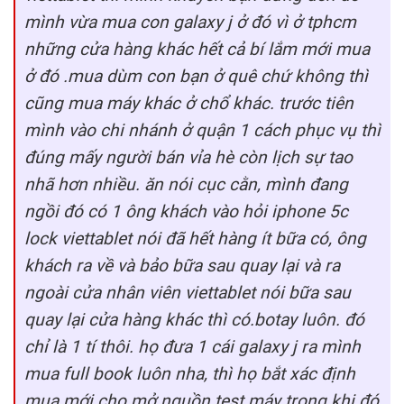
mình vừa mua con galaxy j ở đó vì ở tphcm
những cửa hàng khác hết cả bí lắm mới mua
ở đó .mua dùm con bạn ở quê chứ không thì
cũng mua máy khác ở chổ khác. trước tiên
mình vào chi nhánh ở quận 1 cách phục vụ thì
đúng mấy người bán vỉa hè còn lịch sự tao
nhã hơn nhiều. ăn nói cục cằn, mình đang
ngồi đó có 1 ông khách vào hỏi iphone 5c
lock viettablet nói đã hết hàng ít bữa có, ông
khách ra về và bảo bữa sau quay lại và ra
ngoài cửa nhân viên viettablet nói bữa sau
quay lại cửa hàng khác thì có.botay luôn. đó
chỉ là 1 tí thôi. họ đưa 1 cái galaxy j ra mình
mua full book luôn nha, thì họ bắt xác định
mua mới cho mở nguồn test máy trong khi đó