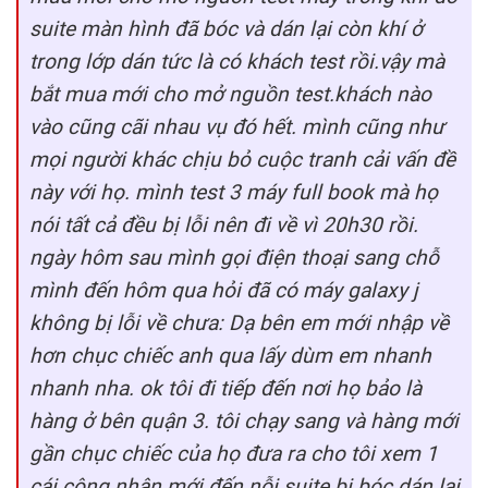
suite màn hình đã bóc và dán lại còn khí ở
trong lớp dán tức là có khách test rồi.vậy mà
bắt mua mới cho mở nguồn test.khách nào
vào cũng cãi nhau vụ đó hết. mình cũng như
mọi người khác chịu bỏ cuộc tranh cải vấn đề
này với họ. mình test 3 máy full book mà họ
nói tất cả đều bị lỗi nên đi về vì 20h30 rồi.
ngày hôm sau mình gọi điện thoại sang chỗ
mình đến hôm qua hỏi đã có máy galaxy j
không bị lỗi về chưa: Dạ bên em mới nhập về
hơn chục chiếc anh qua lấy dùm em nhanh
nhanh nha. ok tôi đi tiếp đến nơi họ bảo là
hàng ở bên quận 3. tôi chạy sang và hàng mới
gần chục chiếc của họ đưa ra cho tôi xem 1
cái công nhận mới đến nỗi suite bị bóc dán lại