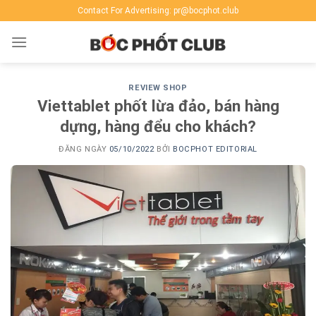
Skip
Contact For Advertising: pr@bocphot.club
to
content
REVIEW SHOP
Viettablet phốt lừa đảo, bán hàng
dựng, hàng đểu cho khách?
ĐĂNG NGÀY
05/10/2022
BỞI
BOCPHOT EDITORIAL