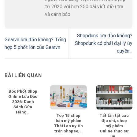
từ 2020 với hơn 250 bài viết điều tra
và cảnh báo.
Shopdunk lừa đảo không?
Gearvn lừa đảo không? Tổng
Shopdunk có phải đại lý ủy
hợp 5 phốt lớn của Gearvn
quyền…
BÀI LIÊN QUAN
Bóc Phốt Shop
Online Lừa Đảo
2026: Danh
Sách Cửa
Hàng…
Top 15 shop
Tất tần tật các
bán mỹ phẩm
địa chỉ, shop
Thái Lan uy tín
mỹ phẩm
trên Shopee,…
Online thực sự
uy…