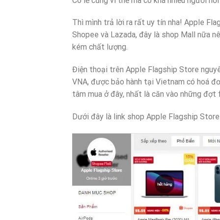
Có lẽ cũng vì thế mà có khá nhiều người hỏ
Thì mình trả lời ra rất uy tín nha! Apple F
Shopee và Lazada, đây là shop Mall nữa n
kém chất lượng.
Điện thoại trên Apple Flagship Store nguy
VNA, được bảo hành tại Vietnam có hoá đơn
tâm mua ở đây, nhất là căn vào những đợt fl
Dưới đây là link shop Apple Flagship Stor