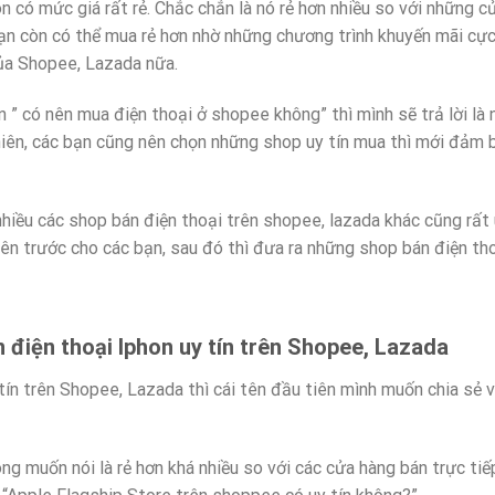
n có mức giá rất rẻ. Chắc chắn là nó rẻ hơn nhiều so với những c
bạn còn có thể mua rẻ hơn nhờ những chương trình khuyến mãi cự
ủa Shopee, Lazada nữa.
 ” có nên mua điện thoại ở shopee không” thì mình sẽ trả lời là 
nhiên, các bạn cũng nên chọn những shop uy tín mua thì mới đảm 
nhiều các shop bán điện thoại trên shopee, lazada khác cũng rất
 lên trước cho các bạn, sau đó thì đưa ra những shop bán điện th
n điện thoại Iphon uy tín trên Shopee, Lazada
tín trên Shopee, Lazada thì cái tên đầu tiên mình muốn chia sẻ v
ng muốn nói là rẻ hơn khá nhiều so với các cửa hàng bán trực tiế