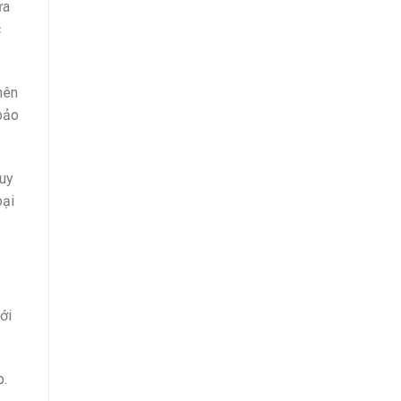
ửa
c
nên
bảo
 uy
oại
ới
p.