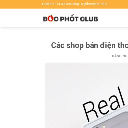
Skip
Contact For Advertising: pr@bocphot.club
to
content
Các shop bán điện tho
ĐĂNG N