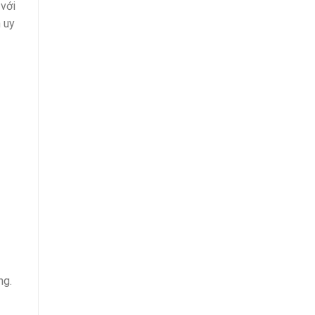
 với
 uy
ng.