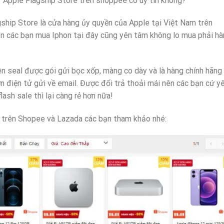
i “Apple Flagship Store trên shoppee có uy tín không?”
lagship Store là cửa hàng ủy quyền của Apple tại Việt Nam trên
ên các bạn mua Iphon tại đây cũng yên tâm không lo mua phải h
ên seal được gói gửi bọc xốp, màng co dày và là hàng chính hãng
 điện tử gửi về email. Được đổi trả thoải mái nên các bạn cứ y
ash sale thì lại càng rẻ hơn nữa!
e trên Shopee và Lazada các bạn tham khảo nhé: