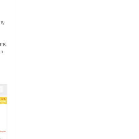
àng
 mã
ên