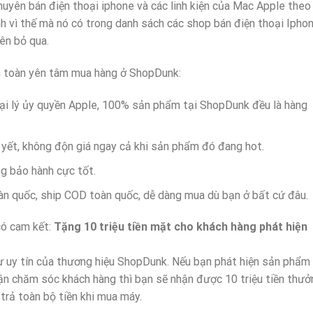
uyên bán điện thoại iphone và các linh kiện của Mac Apple theo
h vì thế mà nó có trong danh sách các shop bán điện thoại Iphon
ên bỏ qua.
àn toàn yên tâm mua hàng ở ShopDunk:
Đại lý ủy quyền Apple, 100% sản phẩm tại ShopDunk đều là hàng
yết, không độn giá ngay cả khi sản phẩm đó đang hot.
g bảo hành cực tốt.
n quốc, ship COD toàn quốc, dễ dàng mua dù bạn ở bất cứ đâu.
có cam kết:
Tặng 10 triệu tiền mặt cho khách hàng phát hiện
ự uy tín của thương hiệu ShopDunk. Nếu bạn phát hiện sản phẩm
ận chăm sóc khách hàng thì bạn sẽ nhận được 10 triệu tiền thưở
rả toàn bộ tiền khi mua máy.