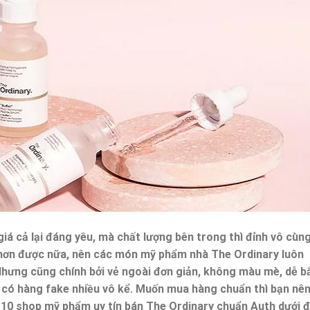
 giá cả lại đáng yêu, mà chất lượng bên trong thì đỉnh vô cùn
 hơn được nữa, nên các món mỹ phẩm nhà The Ordinary luôn
 Nhưng cũng chính bởi vẻ ngoài đơn giản, không màu mè, dễ b
ó hàng fake nhiều vô kể. Muốn mua hàng chuẩn thì bạn nê
là 10 shop mỹ phẩm uy tín bán The Ordinary chuẩn Auth dưới đ