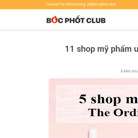
Skip
Contact For Advertising: pr@bocphot.club
to
content
11 shop mỹ phẩm uy
ĐĂNG N